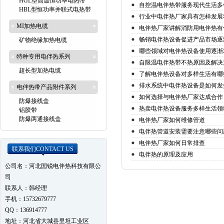
HGL型高温恒功率电热带
自控温电伴热带服务现代生活多
HBL型恒功率并联式电热带
行业中电伴热厂家具有怎样发展
MI加热电缆
电伴热厂家讲解消防用电伴热有
畅销电伴热设备促进产品市场逐
矿物绝缘加热电缆
哪些领域对电伴热设备使用逐渐
特种专用电伴热系列
自限温电伴热带不热原因及解决
超长型加热电缆
了解电伴热设备对多样生活有哪
排水系统中电伴热设备是如何发
电伴热带产品附件系列
如何选择与电伴热厂家达成合作
防爆接线盒
热卖电伴热设备服务多样生活领
铝胶带
防爆两通接线盒
电伴热厂家如何维修管道
电伴热管道安装需要注意哪些问
电伴热厂家如何日常排查
联系我们
CONTACT US
电伴热的原理及应用
公司名：河北国锐电伴热科技有限公
司
联系人：韩经理
手机：15732679777
QQ：136914777
地址：河北省大城县里坦工业区