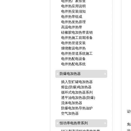
电伴热厂家排查
电伴热应用说明
电伴热安装须知
电伴热带组成
电伴热发热原理
高温电伴热带
硅橡胶电加热带直销
电伴热施工前期准备
电伴热管道安装
缠绕敷设电伴热
电伴热管道系统施工
电伴热配电设备
电伴热配电系统
防爆电加热器
插入型贮罐电加热器
熔盐(防爆)电加热器
循环式电加热器系列
透平油电加热器(防爆)
流体电加热器
防爆电加热导热油炉
证
空气加热器
恒功率电热带系列
免
这