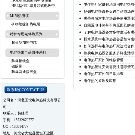
HGL型高温恒功率电热带
电伴热厂家讲解消防用电伴热有
HBL型恒功率并联式电热带
畅销电伴热设备促进产品市场逐
MI加热电缆
哪些领域对电伴热设备使用逐渐
矿物绝缘加热电缆
自限温电伴热带不热原因及解决
了解电伴热设备对多样生活有哪
特种专用电伴热系列
排水系统中电伴热设备是如何发
超长型加热电缆
如何选择与电伴热厂家达成合作
电伴热带产品附件系列
热卖电伴热设备服务多样生活领
电伴热厂家如何维修管道
防爆接线盒
铝胶带
电伴热管道安装需要注意哪些问
防爆两通接线盒
电伴热厂家如何日常排查
电伴热的原理及应用
联系我们
CONTACT US
公司名：河北国锐电伴热科技有限公
司
联系人：韩经理
手机：15732679777
QQ：136914777
地址：河北省大城县里坦工业区