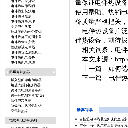
电伴热厂家排查
量保证电伴热设备
电伴热应用说明
使用帮助。热销电
电伴热安装须知
电伴热带组成
备质量严格把关，
电伴热发热原理
高温电伴热带
电伴热设备广泛
硅橡胶电加热带直销
电伴热施工前期准备
伴热设备，期待拨
电伴热管道安装
缠绕敷设电伴热
相关词条：
电伴
电伴热管道系统施工
电伴热配电设备
本文来源：
http
电伴热配电系统
上一篇：
如何选
防爆电加热器
下一篇：
电伴热
插入型贮罐电加热器
熔盐(防爆)电加热器
循环式电加热器系列
透平油电加热器(防爆)
流体电加热器
防爆电加热导热油炉
推荐阅读
空气加热器
自控温电伴热带服务现代生活多
恒功率电热带系列
行业中电伴热厂家具有怎样发展