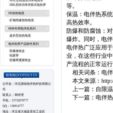
HGL型高温恒功率电热带
等。
HBL型恒功率并联式电热带
保温：电伴热系统
MI加热电缆
矿物绝缘加热电缆
高热效率。
特种专用电伴热系列
防爆和防腐蚀：对
超长型加热电缆
爆炸。同时，电伴
电伴热带产品附件系列
电伴热广泛应用于
防爆接线盒
业，在这些行业中
铝胶带
防爆两通接线盒
产流程的正常运行
相关词条：
电伴
联系我们
CONTACT US
本文来源：
http
公司名：河北国锐电伴热科技有限公
上一篇：
自限温
司
联系人：韩经理
下一篇：
电伴热
手机：15732679777
QQ：136914777
地址：河北省大城县里坦工业区