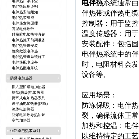
电伴热厂家排查
电伴热
系统通常由
电伴热应用说明
伴热带或伴热电缆
电伴热安装须知
电伴热带组成
控制器：用于监控
电伴热发热原理
高温电伴热带
温度传感器：用于
硅橡胶电加热带直销
电伴热施工前期准备
安装配件：包括固
电伴热管道安装
缠绕敷设电伴热
电伴热系统中的伴
电伴热管道系统施工
电伴热配电设备
时，电阻材料会发
电伴热配电系统
设备等。
防爆电加热器
插入型贮罐电加热器
熔盐(防爆)电加热器
应用场景：
循环式电加热器系列
透平油电加热器(防爆)
防冻保暖：电伴热
流体电加热器
裂，确保流体正常
防爆电加热导热油炉
空气加热器
加热和控温：电伴
恒功率电热带系列
以维持特定的工艺