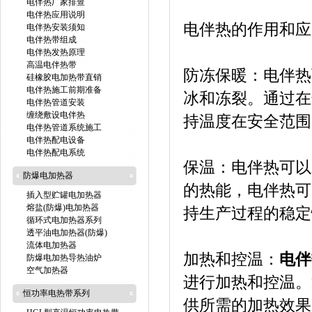
电伴热厂家排查
电伴热应用说明
电伴热的作用和应
电伴热安装须知
电伴热带组成
电伴热发热原理
高温电伴热带
防冻保暖：电伴热
硅橡胶电加热带直销
电伴热施工前期准备
冰和冻裂。通过在
电伴热管道安装
缠绕敷设电伴热
持温度在安全范围
电伴热管道系统施工
电伴热配电设备
电伴热配电系统
保温：电伴热可以
防爆电加热器
的热能，电伴热可
插入型贮罐电加热器
熔盐(防爆)电加热器
持生产过程的稳定
循环式电加热器系列
透平油电加热器(防爆)
流体电加热器
加热和控温：
电伴
防爆电加热导热油炉
空气加热器
进行加热和控温。
恒功率电热带系列
供所需的加热效果