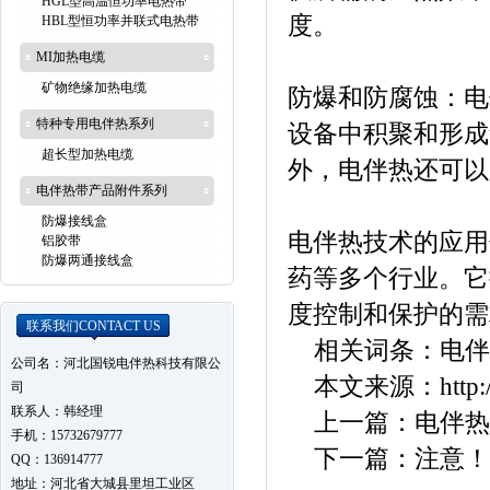
HGL型高温恒功率电热带
度。
HBL型恒功率并联式电热带
MI加热电缆
矿物绝缘加热电缆
防爆和防腐蚀：电
特种专用电伴热系列
设备中积聚和形成
超长型加热电缆
外，电伴热还可以
电伴热带产品附件系列
防爆接线盒
电伴热技术的应用
铝胶带
防爆两通接线盒
药等多个行业。它
度控制和保护的需
联系我们
CONTACT US
相关词条：
电伴
公司名：河北国锐电伴热科技有限公
本文来源：
http
司
联系人：韩经理
上一篇：
电伴热
手机：15732679777
下一篇：
注意！
QQ：136914777
地址：河北省大城县里坦工业区